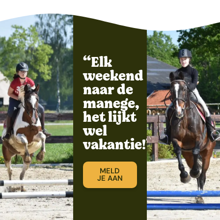
“Elk
weekend
naar de
manege,
het lijkt
wel
vakantie!”
MELD
JE AAN