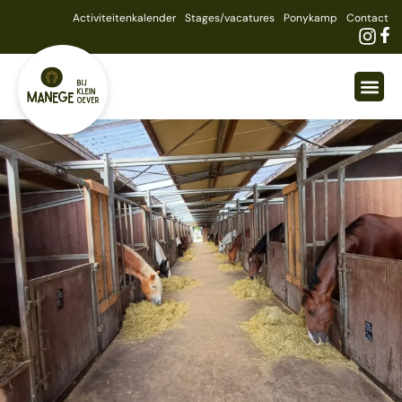
Activiteitenkalender
Stages/vacatures
Ponykamp
Contact