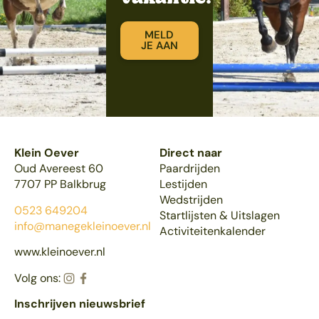
MELD
JE AAN
Klein Oever
Direct naar
Oud Avereest 60
Paardrijden
7707 PP Balkbrug
Lestijden
Wedstrijden
0523 649204
Startlijsten & Uitslagen
info@manegekleinoever.nl
Activiteitenkalender
www.kleinoever.nl
Volg ons:
Inschrijven nieuwsbrief