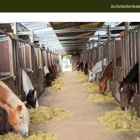
Activiteitenka
Manege
Paardrijden
Wed