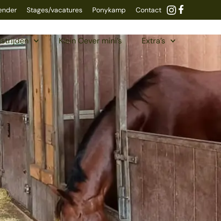
lender
Stages/vacatures
Ponykamp
Contact
strijden
Klein Oever mini’s
Extra’s