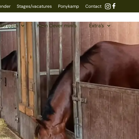
lender
Stages/vacatures
Ponykamp
Contact
strijden
Klein Oever mini’s
Extra’s