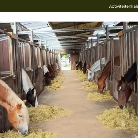
Activiteitenka
Manege
Paardrijden
Wed