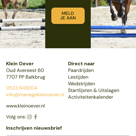
MELD
JE AAN
Klein Oever
Direct naar
Oud Avereest 60
Paardrijden
7707 PP Balkbrug
Lestijden
Wedstrijden
0523 649204
Startlijsten & Uitslagen
info@manegekleinoever.nl
Activiteitenkalender
www.kleinoever.nl
Volg ons:
Inschrijven nieuwsbrief