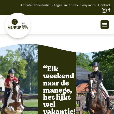
Activiteitenkalender
Stages/vacatures
Ponykamp
Contact
Extra’s
“Elk
weekend
naar de
manege,
het lijkt
wel
vakantie!”