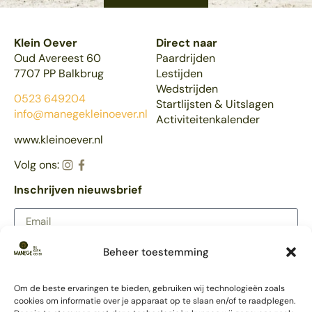
Klein Oever
Direct naar
Oud Avereest 60
Paardrijden
7707 PP Balkbrug
Lestijden
Wedstrijden
0523 649204
Startlijsten & Uitslagen
info@manegekleinoever.nl
Activiteitenkalender
www.kleinoever.nl
Volg ons:
Inschrijven nieuwsbrief
Beheer toestemming
AANMELDEN
Meer Klein Oever
Om de beste ervaringen te bieden, gebruiken wij technologieën zoals
Partycentrum
cookies om informatie over je apparaat op te slaan en/of te raadplegen.
Trouwlocatie