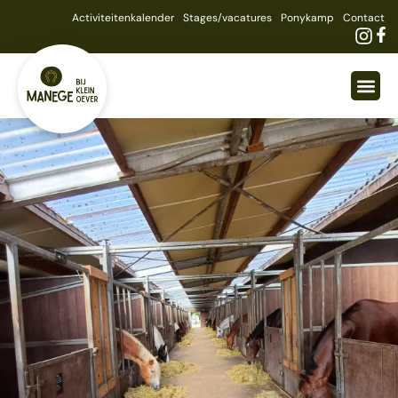
Activiteitenkalender
Stages/vacatures
Ponykamp
Contact