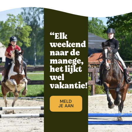
“Elk
weekend
naar de
manege,
het lijkt
wel
vakantie!”
MELD
JE AAN