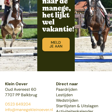
naar de
manege,
het lijkt
wel
vakantie!”
MELD
JE AAN
Klein Oever
Direct naar
Oud Avereest 60
Paardrijden
7707 PP Balkbrug
Lestijden
Wedstrijden
0523 649204
Startlijsten & Uitslagen
info@manegekleinoever.nl
Activiteitenkalender