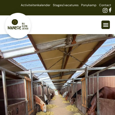
Activiteitenkalender
Stages/vacatures
Ponykamp
Contact