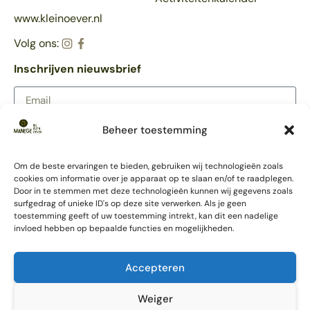
www.kleinoever.nl
Volg ons:
Inschrijven nieuwsbrief
Beheer toestemming
AANMELDEN
Meer Klein Oever
Om de beste ervaringen te bieden, gebruiken wij technologieën zoals
Partycentrum
cookies om informatie over je apparaat op te slaan en/of te raadplegen.
Trouwlocatie
Door in te stemmen met deze technologieën kunnen wij gegevens zoals
Ponykamp
surfgedrag of unieke ID's op deze site verwerken. Als je geen
toestemming geeft of uw toestemming intrekt, kan dit een nadelige
Survivalkamp
invloed hebben op bepaalde functies en mogelijkheden.
Schoolkamp
Accommodatie
Vergaderlocatie
Accepteren
Weiger