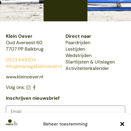
Klein Oever
Direct naar
Oud Avereest 60
Paardrijden
7707 PP Balkbrug
Lestijden
Wedstrijden
0523 649204
Startlijsten & Uitslagen
info@manegekleinoever.nl
Activiteitenkalender
www.kleinoever.nl
Volg ons:
Inschrijven nieuwsbrief
Beheer toestemming
AANMELDEN