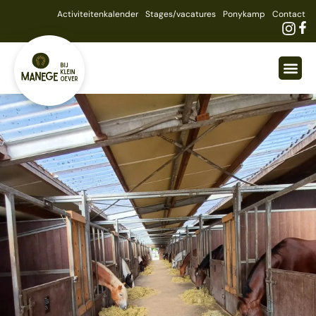
Activiteitenkalender
Stages/vacatures
Ponykamp
Contact