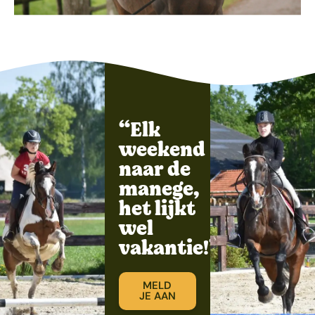
“Elk
weekend
naar de
manege,
het lijkt
wel
vakantie!”
MELD
JE AAN