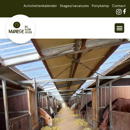
Activiteitenkalender
Stages/vacatures
Ponykamp
Contact