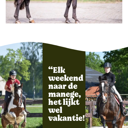
“Elk
weekend
naar de
manege,
het lijkt
wel
vakantie!”