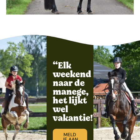
“Elk
weekend
naar de
manege,
het lijkt
wel
vakantie!”
MELD
JE AAN