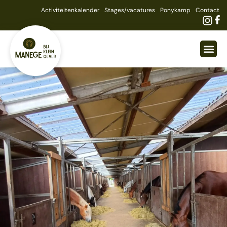
Activiteitenkalender
Stages/vacatures
Ponykamp
Contact