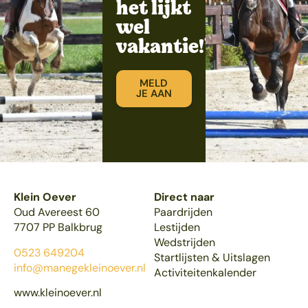
het lijkt
wel
vakantie!”
MELD
JE AAN
Klein Oever
Direct naar
Oud Avereest 60
Paardrijden
7707 PP Balkbrug
Lestijden
Wedstrijden
0523 649204
Startlijsten & Uitslagen
info@manegekleinoever.nl
Activiteitenkalender
www.kleinoever.nl