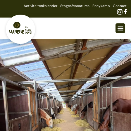
Activiteitenkalender
Stages/vacatures
Ponykamp
Contact