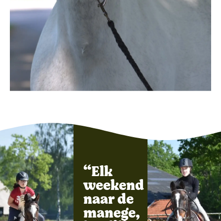
“Elk
weekend
naar de
manege,