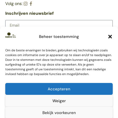
Volg ons:
Inschrijven nieuwsbrief
Beheer toestemming
AANMELDEN
Meer Klein Oever
Om de beste ervaringen te bieden, gebruiken wij technologieën zoals
Partycentrum
cookies om informatie over je apparaat op te slaan en/of te raadplegen.
Trouwlocatie
Door in te stemmen met deze technologieën kunnen wij gegevens zoals
Ponykamp
surfgedrag of unieke ID's op deze site verwerken. Als je geen
toestemming geeft of uw toestemming intrekt, kan dit een nadelige
Survivalkamp
invloed hebben op bepaalde functies en mogelijkheden.
Schoolkamp
Accommodatie
Vergaderlocatie
Accepteren
Weiger
Privacy Policy
|
© Klein Oever 2026
Bekijk voorkeuren
Cookiebeleid
| Ontwikkeld