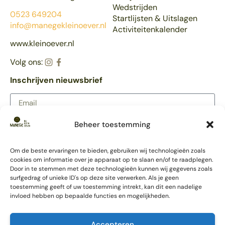
Wedstrijden
0523 649204
Startlijsten & Uitslagen
info@manegekleinoever.nl
Activiteitenkalender
www.kleinoever.nl
Volg ons:
Inschrijven nieuwsbrief
Beheer toestemming
AANMELDEN
Meer Klein Oever
Om de beste ervaringen te bieden, gebruiken wij technologieën zoals
Partycentrum
cookies om informatie over je apparaat op te slaan en/of te raadplegen.
Trouwlocatie
Door in te stemmen met deze technologieën kunnen wij gegevens zoals
Ponykamp
surfgedrag of unieke ID's op deze site verwerken. Als je geen
toestemming geeft of uw toestemming intrekt, kan dit een nadelige
Survivalkamp
invloed hebben op bepaalde functies en mogelijkheden.
Schoolkamp
Accommodatie
Vergaderlocatie
Accepteren