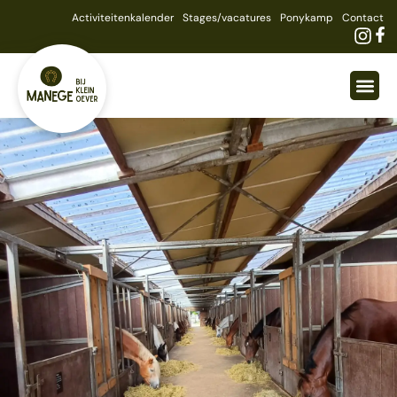
Activiteitenkalender
Stages/vacatures
Ponykamp
Contact