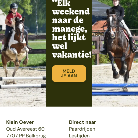
“Elk
weekend
naar de
manege,
het lijkt
wel
vakantie!”
MELD
JE AAN
Klein Oever
Direct naar
Oud Avereest 60
Paardrijden
7707 PP Balkbrug
Lestijden