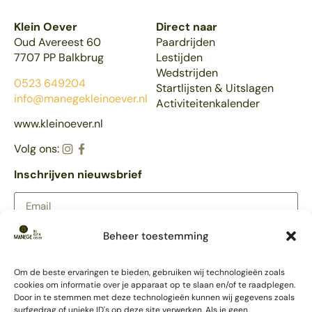
Klein Oever
Direct naar
Oud Avereest 60
Paardrijden
7707 PP Balkbrug
Lestijden
Wedstrijden
0523 649204
Startlijsten & Uitslagen
info@manegekleinoever.nl
Activiteitenkalender
www.kleinoever.nl
Volg ons:
Inschrijven nieuwsbrief
Beheer toestemming
AANMELDEN
Meer Klein Oever
Om de beste ervaringen te bieden, gebruiken wij technologieën zoals
Partycentrum
cookies om informatie over je apparaat op te slaan en/of te raadplegen.
Trouwlocatie
Door in te stemmen met deze technologieën kunnen wij gegevens zoals
Ponykamp
surfgedrag of unieke ID's op deze site verwerken. Als je geen