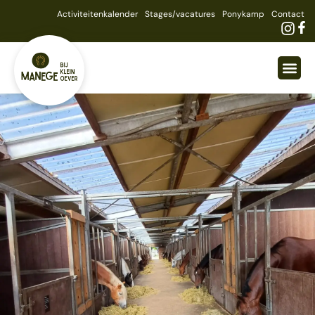
Activiteitenkalender
Stages/vacatures
Ponykamp
Contact