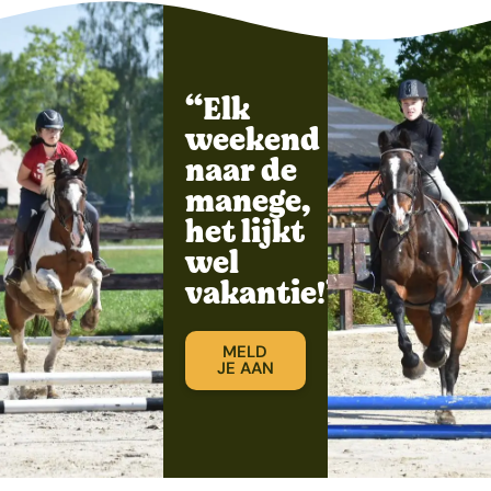
“Elk
weekend
naar de
manege,
het lijkt
wel
vakantie!”
MELD
JE AAN