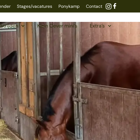
lender
Stages/vacatures
Ponykamp
Contact
strijden
Klein Oever mini’s
Extra’s