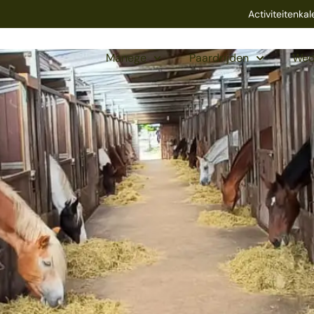
Activiteitenka
Manege
Paardrijden
Wed