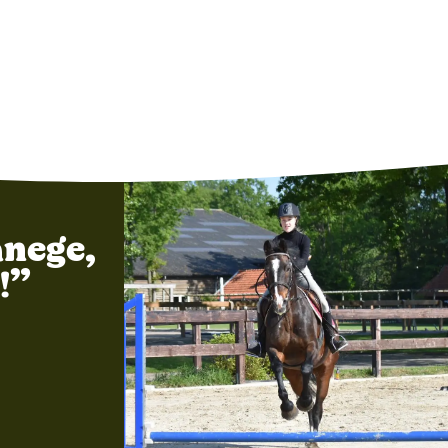
nege,
!”